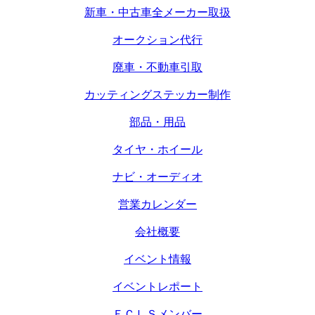
新車・中古車全メーカー取扱
オークション代行
廃車・不動車引取
カッティングステッカー制作
部品・用品
タイヤ・ホイール
ナビ・オーディオ
営業カレンダー
会社概要
イベント情報
イベントレポート
ＥＣＬＳメンバー